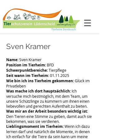
Sven Kramer
Name:
Sven Kramer
Position im Tierheim:
BFD
Schwerpunktbereiche:
Tierpflege
Seit wann im Tierheim:
01.11.2025
Wie bin ich ins Tierheim gekommen:
Glück im
Privatleben
Was mache ich dort hauptsächlich:
Ich
versuche mich bestmöglich, mit dem Team, um
unsere Schützlinge zu kümmern um ihnen einen
liebevollen und gerechten Aufenthalt zu bieten.
Was mir an der Arbeit besonders wichtig ist:
Den Tieren eine Stimme zu geben, damit auch sie
bekommen, was sie verdienen.
Lieblingsmoment im Tierheim:
Wenn ich dazu
lernen darf und natürlich die Momente, in denen
ich einfach für die Tiere da sein kann um meine