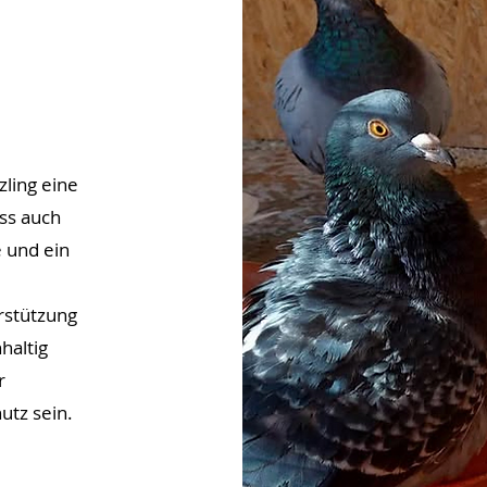
ling eine
ss auch
 und ein
rstützung
haltig
r
utz sein.