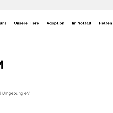
 uns
Unsere Tiere
Adoption
Im Notfall
Helfen
M
d Umgebung e.V.