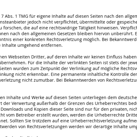
 7 Abs. 1 TMG für eigene Inhalte auf diesen Seiten nach den allge
ensteanbieter jedoch nicht verpflichtet, übermittelte oder gespeic
orschen, die auf eine rechtswidrige Tätigkeit hinweisen. Verpfli
nen nach den allgemeinen Gesetzen bleiben hiervon unberührt. Ei
nntnis einer konkreten Rechtsverletzung möglich. Bei Bekanntwe
e Inhalte umgehend entfernen.
nen Webseiten Dritter, auf deren Inhalte wir keinen Einfluss haben
ernehmen. Für die Inhalte der verlinkten Seiten ist stets der jewe
n Seiten wurden zum Zeitpunkt der Verlinkung auf mögliche Rechts
inkung nicht erkennbar. Eine permanente inhaltliche Kontrolle der 
verletzung nicht zumutbar. Bei Bekanntwerden von Rechtsverletzu
lten Inhalte und Werke auf diesen Seiten unterliegen dem deutschen
rt der Verwertung außerhalb der Grenzen des Urheberrechtes bed
s. Downloads und Kopien dieser Seite sind nur für den privaten, ni
nicht vom Betreiber erstellt wurden, werden die Urheberrechte Drit
chnet. Sollten Sie trotzdem auf eine Urheberrechtsverletzung aufm
twerden von Rechtsverletzungen werden wir derartige Inhalte um