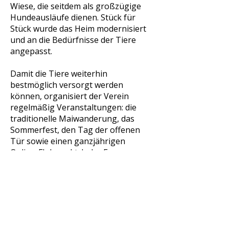
Wiese, die seitdem als großzügige
Hundeausläufe dienen. Stück für
Stück wurde das Heim modernisiert
und an die Bedürfnisse der Tiere
angepasst.
Damit die Tiere weiterhin
bestmöglich versorgt werden
können, organisiert der Verein
regelmäßig Veranstaltungen: die
traditionelle Maiwanderung, das
Sommerfest, den Tag der offenen
Tür sowie einen ganzjährigen
Online-Flohmarkt. Jeder Euro aus
diesen Aktionen fließt direkt in die
Versorgung der Tiere und damit in
ihre Chance auf ein neues,
liebevolles Zuhause.