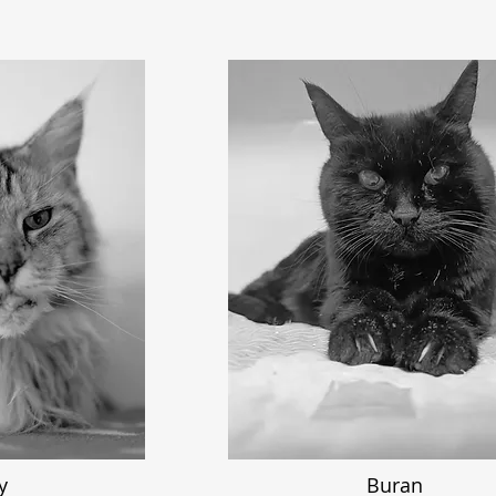
y
Buran