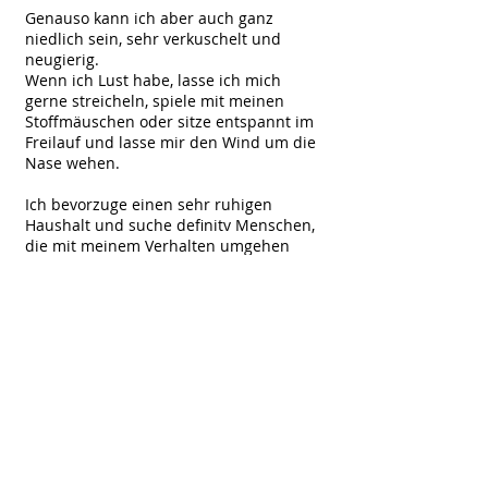
Genauso kann ich aber auch ganz
niedlich sein, sehr verkuschelt und
neugierig.
Wenn ich Lust habe, lasse ich mich
gerne streicheln, spiele mit meinen
Stoffmäuschen oder sitze entspannt im
Freilauf und lasse mir den Wind um die
Nase wehen.
Ich bevorzuge einen sehr ruhigen
Haushalt und suche definitv Menschen,
die mit meinem Verhalten umgehen
können. Quasi die Nadel im Heuhaufen.
Um besser ausgelastet zu sein hätte ich
gerne Freigang, eine mögliche Trennung
im Haus ist ebenfalls sinnvoll.
Für weitere Fragen stehen meine Pfleger
euch gerne zur Verfügung. Kommt
einfach vorbei oder ruft an. :-)
< Back