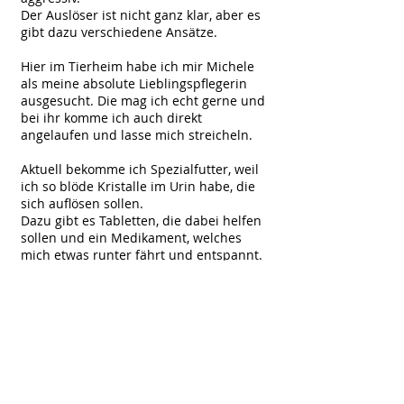
Der Auslöser ist nicht ganz klar, aber es
gibt dazu verschiedene Ansätze.
Hier im Tierheim habe ich mir Michele
als meine absolute Lieblingspflegerin
ausgesucht. Die mag ich echt gerne und
bei ihr komme ich auch direkt
angelaufen und lasse mich streicheln.
Aktuell bekomme ich Spezialfutter, weil
ich so blöde Kristalle im Urin habe, die
sich auflösen sollen.
Dazu gibt es Tabletten, die dabei helfen
sollen und ein Medikament, welches
mich etwas runter fährt und entspannt.
Meine Tiger Attacken sind auf jedem Fall
deutlich weniger geworden und meine
Pfleger hoffen nun, dass ich trotz meiner
Vorgeschichte nochmal eine Chance
bekomme.
Wenn ihr mich mal persönlich kennen